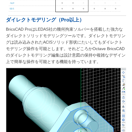
ダイレクトモデリング（Pro以上）
BricsCAD ProはLEDAS社の幾何拘束ソルバーを搭載した強力な
ダイレクトソリッドモデリングツールです。ダイレクトモデリン
グは読み込みされたACISソリッド形状にたいしてもダイレクト
モデリング操作を可能とします。それどころかOctave BricsCAD
のダイレクトモデリング編集は設計意図の保持や複雑なデザイン
上で簡単な操作を可能とする機能を持っています。