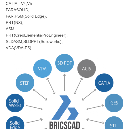
CATIA V4,V5
PARASOLID,
PAR,PSM(Solid Edge),
PRT(NX),
ASM,
PRT(CreoElements/ProEngineer),
SLDASM,SLDPRT(Solidworks),
VDA(VDA-FS)