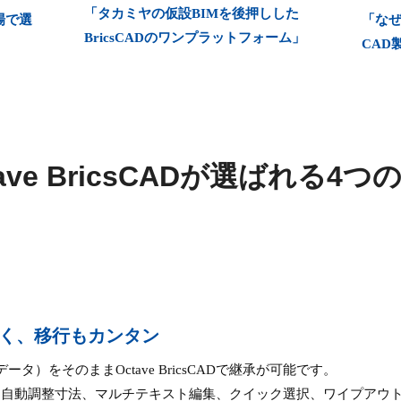
「タカミヤの仮設BIMを後押しした
場で選
「な
BricsCADのワンプラットフォーム」
CAD
tave BricsCADが選ばれる4つ
が高く、移行もカンタン
fデータ）をそのままOctave BricsCADで継承が可能です。
、自動調整寸法、マルチテキスト編集、クイック選択、ワイプアウ