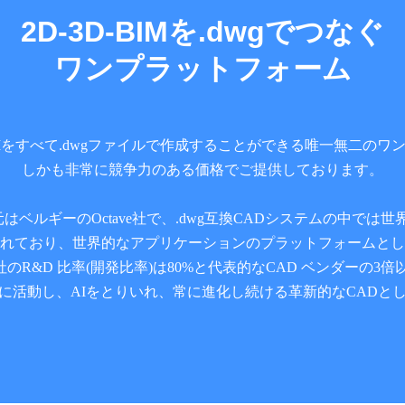
2D-3D-BIMを.dwgでつなぐ
ワンプラットフォーム
2D-3D-BIMをすべて.dwgファイルで作成することができる唯一無二
しかも非常に競争力のある価格でご提供しております。
D の開発元はベルギーのOctave社で、.dwg互換CADシステムの中
されており、世界的なアプリケーションのプラットフォームと
ve社のR&D ⽐率(開発⽐率)は80%と代表的なCAD ベンダーの3
に活動し、AIをとりいれ、常に進化し続ける革新的なCADと