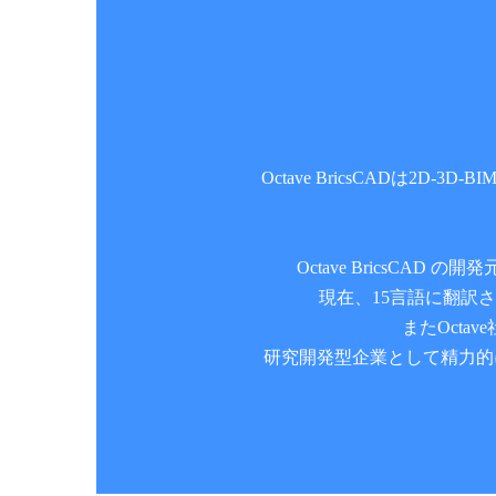
Octave BricsCADは
Octave BricsCA
現在、15言語に翻訳
またOcta
研究開発型企業として精⼒的