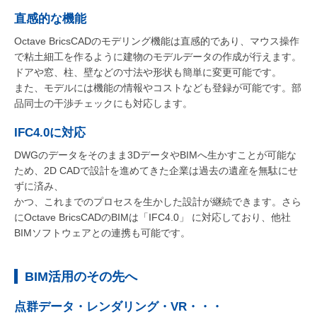
直感的な機能
Octave BricsCADのモデリング機能は直感的であり、マウス操作
で粘土細工を作るように建物のモデルデータの作成が行えます。
ドアや窓、柱、壁などの寸法や形状も簡単に変更可能です。
また、モデルには機能の情報やコストなども登録が可能です。部
品同士の干渉チェックにも対応します。
IFC4.0に対応
DWGのデータをそのまま3DデータやBIMへ生かすことが可能な
ため、2D CADで設計を進めてきた企業は過去の遺産を無駄にせ
ずに済み、
かつ、これまでのプロセスを生かした設計が継続できます。さら
にOctave BricsCADのBIMは「IFC4.0」 に対応しており、他社
BIMソフトウェアとの連携も可能です。
BIM活用のその先へ
点群データ・レンダリング・VR・・・