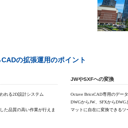
できるCADの拡張運用のポイント
JWやSXFへの変換
広く使われる2D設計システム
Octave BricsCAD専用
DWGからJW、SFXからD
安定した品質の高い作業が行えま
マットに自在に変換できるツ