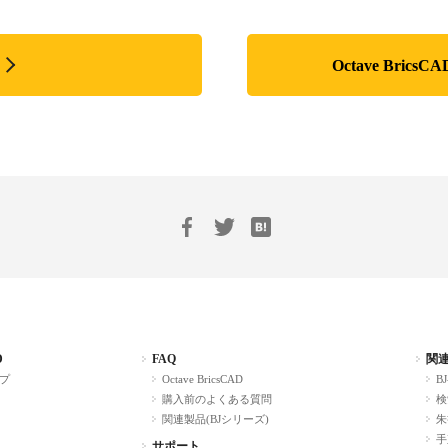
Octave Bri
D
FAQ
関
プ
Octave BricsCAD
BJ
購入前のよくある質問
検
関連製品(BJシリーズ)
朱
手
サポート