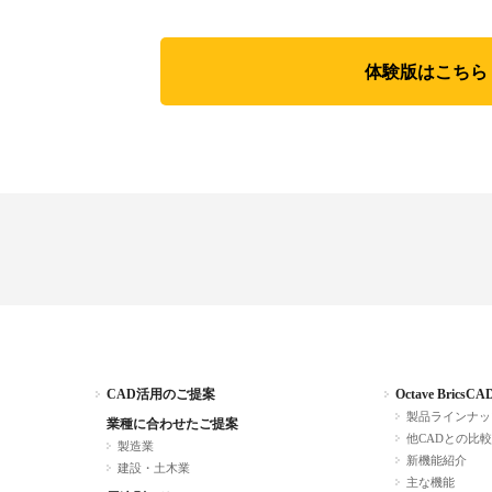
体験版はこちら
CAD活用のご提案
Octave BricsCA
製品ラインナッ
業種に合わせたご提案
他CADとの比較
製造業
新機能紹介
建設・土木業
主な機能