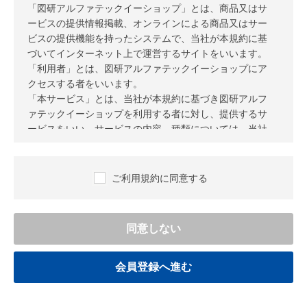
「図研アルファテックイーショップ」とは、商品又はサ
ービスの提供情報掲載、オンラインによる商品又はサー
ビスの提供機能を持ったシステムで、当社が本規約に基
づいてインターネット上で運営するサイトをいいます。
「利用者」とは、図研アルファテックイーショップにア
クセスする者をいいます。
「本サービス」とは、当社が本規約に基づき図研アルフ
ァテックイーショップを利用する者に対し、提供するサ
ービスをいい、サービスの内容、種類については、当社
の独自の判断により随時変更、増減が行なわれるものと
し、その通知は随時、図研アルファテックイーショップ
上での表示、又は電子メールその他の通信手段を通じて
ご利用規約に同意する
行なわれるものとします。
第2条（規約の範囲及び変更）
本規約は、本サービスの利用に関し、当社及び利用者
に適用するものとし、利用者は図研アルファテックイ
ーショップを利用するにあたり、本規約を誠実に遵守
するものとします。
当社が別途図研アルファテックイーショップ上におけ