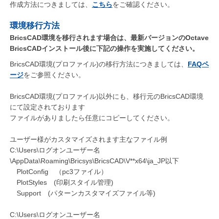
作成方法につきましては、
こちら
をご確認ください。
環境移行方法
BricsCAD環境を移行されます場合は、最新バージョンのOctave
BricsCADインストール後に下記の操作を実施してください。
BricsCAD環境(プロファイル)の移行方法につきましては、
FAQペ
ージ
をご参照ください。
BricsCAD環境(プロファイル)以外にも、移行元のBricsCAD環境
にて設定されております
ファイルがありましたら任意にコピーしてください。
ユーザー様がカスタマイズされます主なファイル例
C:\Users\ログオンユーザー名
\AppData\Roaming\Bricsys\BricsCAD\V**x64\ja_JP以下
PlotConfig （pc3ファイル）
PlotStyles (印刷スタイル管理)
Support (パターンカスタマイズファイル等)
C:\Users\ログオンユーザー名