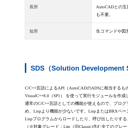
長所
AutoCADとの
も不要。
短所
生コマンドや図
SDS（Solution Development
C/C++言語によるAPI（AutoCADのADSに相
VisualC++8.0（SP1） を使って実行モジ
通常のC/C++言語としての機能が使えるので、プロ
め、Lispより機能が少ないです。LispまたはBR
Lispプログラムからロードしたり、呼び出したりす
（※対象グレード：Lite（旧Classic)含む全てのグレ