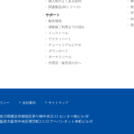
購入前のよくある質問
検
関連製品(BJシリーズ)
朱
手
サポート
B
動作環境
差
体験版ご利用までの流れ
インストール
アクティベート
チュートリアルビデオ
ダウンロード
ボーナスツール
代理店・販売店の方へ
リシー
会社案内
サイトマップ
0 神奈川県横浜市都筑区茅ケ崎中央32-11 センター南ビル 6F
9 大阪府大阪市中央区博労町2-1-13 アーバンネット本町ビル1F