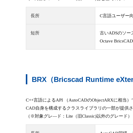
長所
C言語ユーザー
短所
古いADSのソー
Octave B
BRX（Bricscad Runtime eXt
C++言語によるAPI （AutoCADのObjectARXに相当
CAD自身を構成するクラスライブラリの一部が提供
（※対象グレ―ド：Lite（旧Classic)以外のグレード）