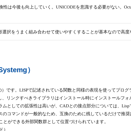
互換性は今後も向上していく。UNICODEを意識する必要がない。Octa
形選択をうまく組み合わせて使いやすくすることが基本なので高度
 Systemg）
当するもの）です。LISPで記述されている関数と同様の表現を使ってプロ
ュールを作成し、リンクすべきライブラリはインストール時にインストー
グラムとしての拡張性は高いが、CADとの接点部分については、Li
Xベースのコマンドが一般的なため、互換のために残しているだけで推
ることができる外部関数群として位置づけられています。
ード）