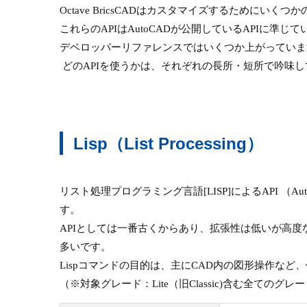
Octave BricsCADはカスタマイズするためにい
これらのAPIはAutoCADが公開しているAPIに準
デベロッパーリファレンスではいくつか上がっていま
どのAPIを使うかは、それぞれの長所・短所で吟味
Lisp（List Processing）
リスト処理プログラミング言語[LISP]によるAPI （A
す。
APIとしては一番古くからあり、拡張性は低いが高度
多いです。
Lispコマンドの目的は、主にCAD内の図形操作な
（※
対象グレード：Lite（旧Classic)含む全てのグレ