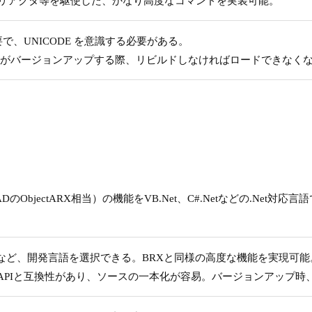
様、リアクタ等を駆使した、かなり高度なコマンドを実装可能。
要で、UNICODE を意識する必要がある。
ricsCADがバージョンアップする際、リビルドしなければロードできな
AutoCADのObjectARX相当）の機能をVB.Net、C#.Netなどの.Ne
#.Netなど、開発言語を選択できる。BRXと同様の高度な機能を実現可能
.Net APIと互換性があり、ソースの一本化が容易。バージョンアッ