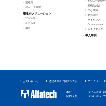
他CADとの比較
製造業
新機能紹介
建設・土木業
主な機能
用途別ソリューション
動作環境
2D CAD
ライセンス
3D CAD
Communicator
BIM
カスタマイズ
導入事例
お問い合わせ
特定商取引に関する表記
プライバシーポ
本社
〒224-858
関西支社
〒541-005