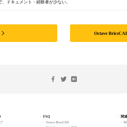
で、ドキュメント・経験者が少ない。
Octave Bri
D
FAQ
関
プ
Octave BricsCAD
BJ