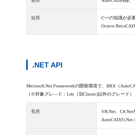
長所
AutoCAD同
短所
C++の知識が必
Octave B
.NET API
Microsoft.Net Frameworkの開発環境で、BRX（
（※対象グレ―ド：Lite（旧Classic)以外のグレード）
長所
VB.Net、C
AutoCADの